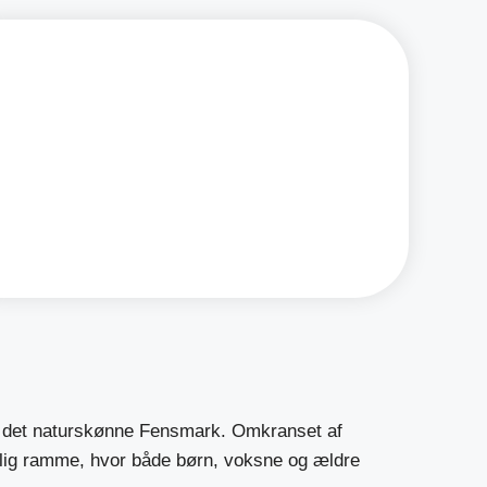
GF Kuberne
Besøg grundejerforeningen GF
Kuberne.
Læs mere
 i det naturskønne Fensmark. Omkranset af
elig ramme, hvor både børn, voksne og ældre