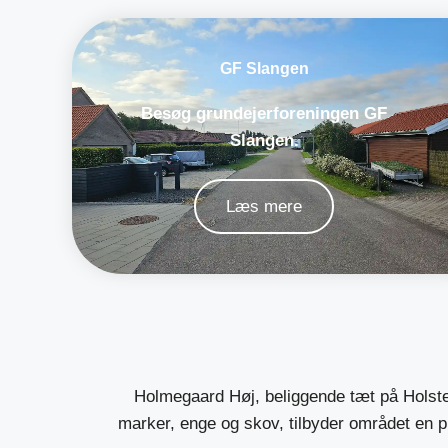
GF Slangen
Besøg grundejerforeningen GF
Slangen.
Læs mere
Holmegaard Høj, beliggende tæt på Holst
marker, enge og skov, tilbyder området en 