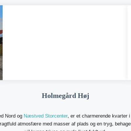
GF Cirkelbakken
Besøg grundejerforeningen GF
Cirkelbakken.
Læs mere
Holmegård Høj
ed Nord og
Næstved Storcenter
, er et charmerende kvarter
pragtfuld atmosfære med masser af plads og en tryg, behag