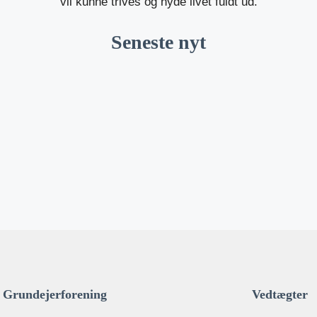
vil kunne trives og nyde livet fuldt ud.
Seneste nyt
Grundejerforening
Vedtægter